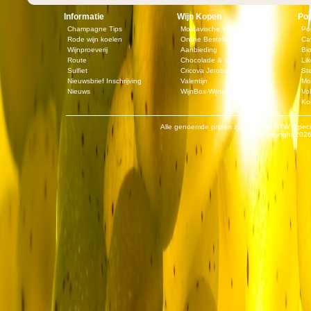
Informatie
Wijn Kopen
Pop
Champagne Tips
Moldavische Wijn
Po
Rode wijn koelen
Online Bestellen
Ca
Wijnproeverij
Aanbieding
Bi
Route
Chocolade & Wijn
Lik
Sulfiet
Cricova Jeroboam
St
Nieuwsbrief Inschrijving
Valentijn
Mo
Nieuws
WijnBox-Wijnabonnement
Vol
Ko
Alle genoemde prijzen zijn inclusief BTW. Speci
© Copyright
2026