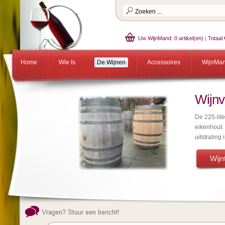
Uw WijnMand
:
0 artikel(en)
|
Totaal 
Home
Wie Is
De Wijnen
Accessoires
WijnMa
Wijnv
De 225-lit
eikenhout.
uitstraling 
Wijnt