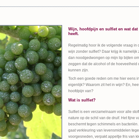
Wijn, hoofdpijn en sulfiet en wat da
heeft.
Regelmatig hoor ik de volgende vraag in 
wijn zonder sulfiet? Daar krijg ik namelijk
dan noodgedwongen op mijn lip bijten om v
zeggen dat de alcohol of de hoeveelheid
kunnen zijn.
Toch een goede reden om me hier eens in t
eigenlijk? Waarom zit het in wijn? En, heel 
hoofdpijn van?
Wat is sulfiet?
Sulfiet is een verzamelnaam voor alle stof
nature op de schil van de druif. Het fijne va
beschermt tegen schimmels en bacteriën. 
gaat verkleuring van levensmiddelen tege
voorgesneden, verpakt appeltje fris van kle