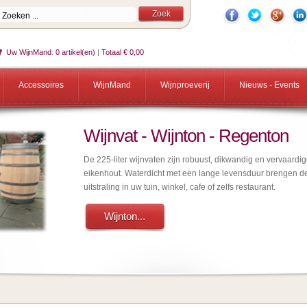
Uw WijnMand
:
0 artikel(en)
|
Totaal € 0,00
Accessoires
WijnMand
Wijnproeverij
Nieuws - Events
Wijnvat - Wijnton - Regenton
De 225-liter wijnvaten zijn robuust, dikwandig en vervaardi
eikenhout. Waterdicht met een lange levensduur brengen d
uitstraling in uw tuin, winkel, cafe of zelfs restaurant.
Wijnton...