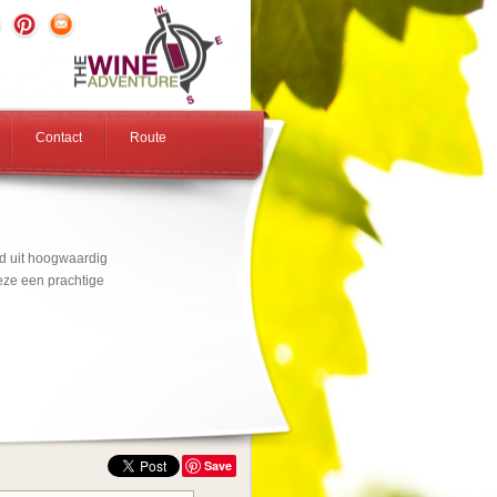
Contact
Route
gd uit hoogwaardig
eze een prachtige
Save