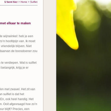
U bent hier
>
Home
>
Sulfiet
t met elkaar te maken
de wijnwinkel: heb je een
 zo’n hoofdpijn van. Ik moet
riendelijk blijven. Niet
 daarvan de boosdoener zou
e verdiepen. Wat is sulfiet
belangrijk, krijg je er
fen met zwavel. Het zit van
n sulfiet is dat het
En, ook heel handig. Het
n. Ooit afgevraagd hoe zo’n
ur blijft? Precies, een