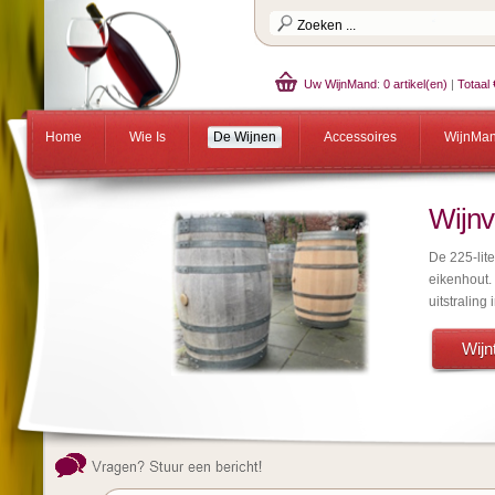
Uw WijnMand
:
0 artikel(en)
|
Totaal 
Home
Wie Is
De Wijnen
Accessoires
WijnMa
Wijnv
De 225-lit
eikenhout.
uitstraling 
Wijnt