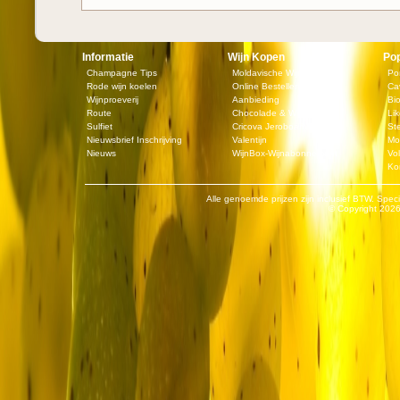
Informatie
Wijn Kopen
Pop
Champagne Tips
Moldavische Wijn
Po
Rode wijn koelen
Online Bestellen
Ca
Wijnproeverij
Aanbieding
Bi
Route
Chocolade & Wijn
Lik
Sulfiet
Cricova Jeroboam
St
Nieuwsbrief Inschrijving
Valentijn
Mo
Nieuws
WijnBox-Wijnabonnement
Vol
Ko
Alle genoemde prijzen zijn inclusief BTW. Speci
© Copyright
2026