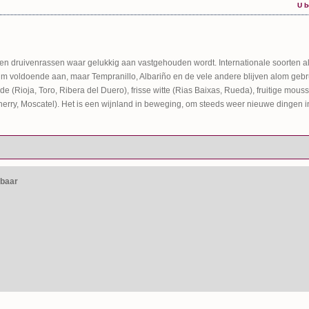
U b
gen druivenrassen waar gelukkig aan vastgehouden wordt. Internationale soorten 
uim voldoende aan, maar Tempranillo, Albariño en de vele andere blijven alom gebru
 (Rioja, Toro, Ribera del Duero), frisse witte (Rias Baixas, Rueda), fruitige mou
sherry, Moscatel). Het is een wijnland in beweging, om steeds weer nieuwe dingen i
kbaar