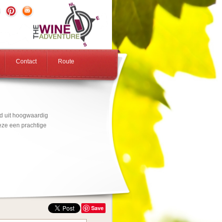
Contact
Route
gd uit hoogwaardig
eze een prachtige
Save