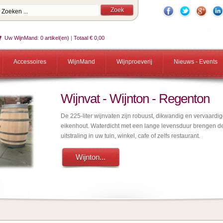
Uw WijnMand
:
0 artikel(en)
|
Totaal € 0,00
Accessoires
WijnMand
Wijnproeverij
Nieuws - Events
Wijnvat - Wijnton - Regenton
De 225-liter wijnvaten zijn robuust, dikwandig en vervaardi
eikenhout. Waterdicht met een lange levensduur brengen d
uitstraling in uw tuin, winkel, cafe of zelfs restaurant.
Wijnton...