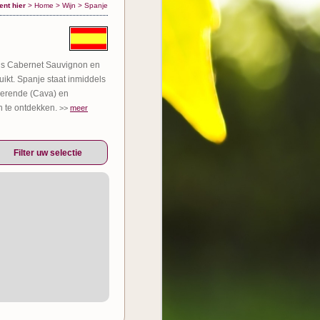
ent hier
>
Home
>
Wijn
>
Spanje
als Cabernet Sauvignon en
ikt. Spanje staat inmiddels
sserende (Cava) en
n te ontdekken.
>>
meer
Filter uw selectie