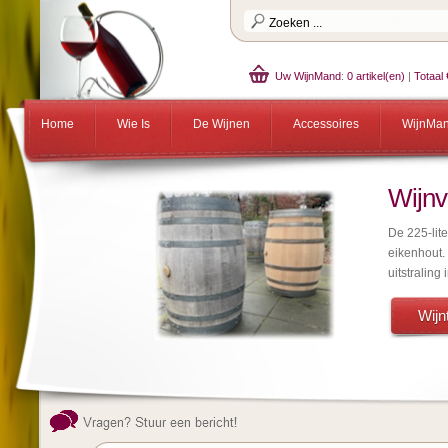
Uw WijnMand
:
0 artikel(en)
|
Totaal 
Home
Wie Is
De Wijnen
Accessoires
WijnMa
Wijnv
De 225-lit
eikenhout.
uitstraling 
Wijnt