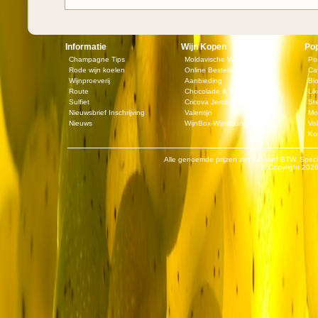
Informatie
Wijn Kopen
Pop
Champagne Tips
Moldavische Wijn
Po
Rode wijn koelen
Online Bestellen
Ca
Wijnproeverij
Aanbieding
Bi
Route
Chocolade & Wijn
Lik
Sulfiet
Cricova Jeroboam
St
Nieuwsbrief Inschrijving
Valentijn
Mo
Nieuws
WijnBox-Wijnabonnement
Vol
Ko
Alle genoemde prijzen zijn inclusief BTW. Speci
© Copyright
2026